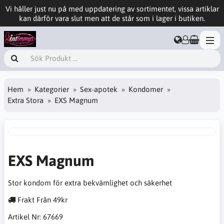
Vi håller just nu på med uppdatering av sortimentet, vissa artiklar
kan därför vara slut men att de står som i lager i butiken.
Hem
Kategorier
Sex-apotek
Kondomer
Extra Stora
EXS Magnum
EXS Magnum
Stor kondom för extra bekvämlighet och säkerhet
Frakt Från 49kr
Artikel Nr:
67669