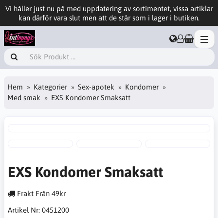
Vi håller just nu på med uppdatering av sortimentet, vissa artiklar
kan därför vara slut men att de står som i lager i butiken.
Hem
Kategorier
Sex-apotek
Kondomer
Med smak
EXS Kondomer Smaksatt
EXS Kondomer Smaksatt
Frakt Från 49kr
Artikel Nr:
0451200