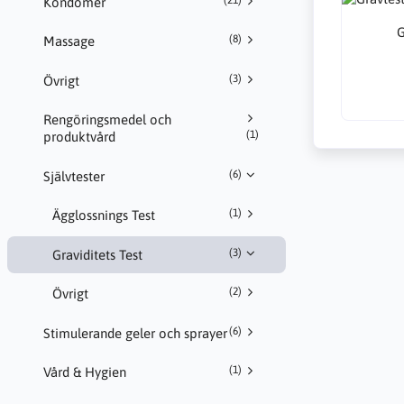
Kondomer
G
(8)
Massage
(3)
Övrigt
Rengöringsmedel och
(1)
produktvård
(6)
Självtester
(1)
Ägglossnings Test
(3)
Graviditets Test
(2)
Övrigt
(6)
Stimulerande geler och sprayer
(1)
Vård & Hygien