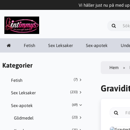
Vi håller just nu på med upp
Fetish
Sex Leksaker
Sex-apotek
Unde
Kategorier
Hem
(7)
Fetish
Gravidit
(233)
Sex Leksaker
(69)
Sex-apotek
(23)
Glidmedel
(21)