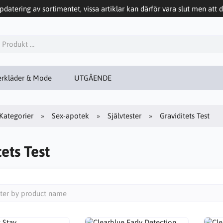
datering av sortimentet, vissa artiklar kan därför vara slut men att d
rkläder & Mode
UTGÅENDE
Kategorier
Sex-apotek
Självtester
Graviditets Test
ets Test