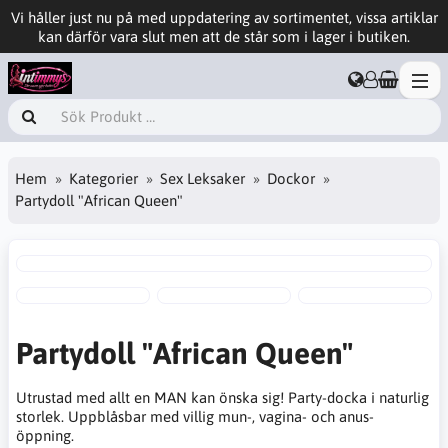
Vi håller just nu på med uppdatering av sortimentet, vissa artiklar
kan därför vara slut men att de står som i lager i butiken.
Hem
Kategorier
Sex Leksaker
Dockor
Partydoll "African Queen"
Partydoll "African Queen"
Utrustad med allt en MAN kan önska sig! Party-docka i naturlig
storlek. Uppblåsbar med villig mun-, vagina- och anus-
öppning.