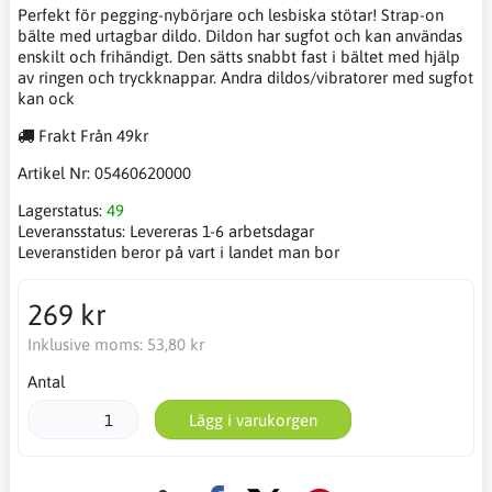
Perfekt för pegging-nybörjare och lesbiska stötar! Strap-on
bälte med urtagbar dildo. Dildon har sugfot och kan användas
enskilt och frihändigt. Den sätts snabbt fast i bältet med hjälp
av ringen och tryckknappar. Andra dildos/vibratorer med sugfot
kan ock
Frakt Från 49kr
Artikel Nr:
05460620000
Lagerstatus:
49
Leveransstatus:
Levereras 1-6 arbetsdagar
Leveranstiden beror på vart i landet man bor
269 kr
Inklusive moms:
53,80 kr
Antal
Lägg i varukorgen