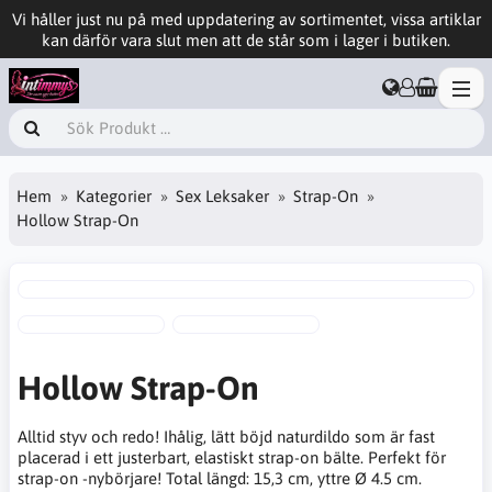
Vi håller just nu på med uppdatering av sortimentet, vissa artiklar
kan därför vara slut men att de står som i lager i butiken.
Hem
Kategorier
Sex Leksaker
Strap-On
Hollow Strap-On
Hollow Strap-On
Alltid styv och redo! Ihålig, lätt böjd naturdildo som är fast
placerad i ett justerbart, elastiskt strap-on bälte. Perfekt för
strap-on -nybörjare! Total längd: 15,3 cm, yttre Ø 4.5 cm.