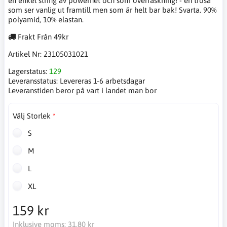
en enkel string av powernet och som överraskning! - en trosa
som ser vanlig ut framtill men som är helt bar bak! Svarta. 90%
polyamid, 10% elastan.
Frakt Från 49kr
Artikel Nr:
23105031021
Lagerstatus:
129
Leveransstatus:
Levereras 1-6 arbetsdagar
Leveranstiden beror på vart i landet man bor
Välj Storlek
S
M
L
XL
159 kr
Inklusive moms:
31,80 kr