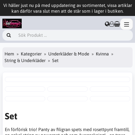
Vi håller just nu på med uppdatering av sortimentet, vissa artiklar
kan därför vara slut men att de står som i lager i butiken.
Hem
Kategorier
Underkläder & Mode
Kvinna
String & Underkläder
Set
Set
En förförisk trio! Panty av filigran spets med rosettpynt framtill,